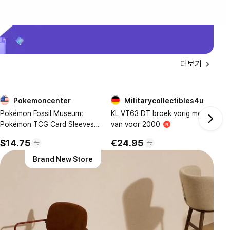
더보기
Pokemoncenter
Militarycollectibles4u
5
6
Pokémon Fossil Museum:
KL VT63 DT broek vorig model
KL
Pokémon TCG Card Sleeves
van voor 2000
br
(65 Sleeves)
$14.75
€24.95
€
Brand New Store