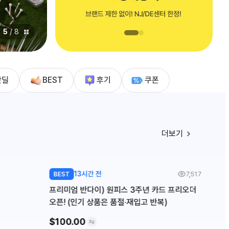
5
/
8
핫딜
BEST
후기
쿠폰
더보기
13시간 전
7,517
BEST
프리미엄 반다이) 원피스 3주년 카드 프리오더
오픈! (인기 상품은 품절·재입고 반복)
$100.00