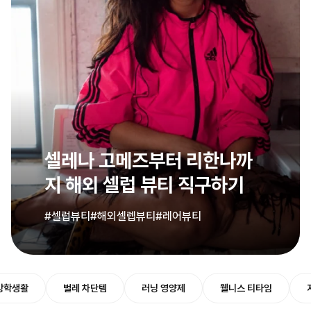
셀레나 고메즈부터 리한나까
지 해외 셀럽 뷰티 직구하기
#셀럽뷰티
#해외셀렙뷰티
#레어뷰티
방학생활
벌레 차단템
러닝 영양제
웰니스 티타임