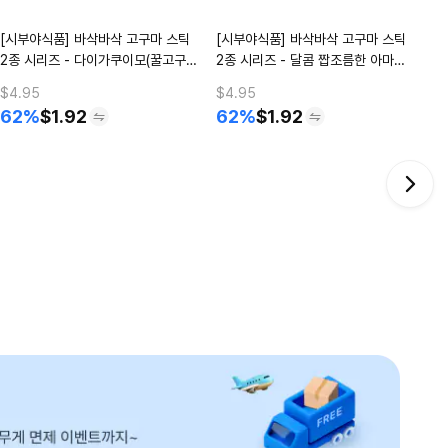
[시부야식품] 바삭바삭 고구마 스틱
[시부야식품] 바삭바삭 고구마 스틱
2종 시리즈 - 다이가쿠이모(꿀고구
2종 시리즈 - 달콤 짭조름한 아마시
Y
마)맛
오맛
$4.95
$4.95
62%
$
1.92
62%
$
1.92
$2
3