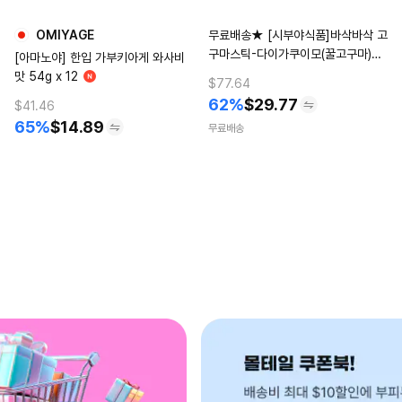
OMIYAGE
무료배송★ [시부야식품]바삭바삭 고
구마스틱-다이가쿠이모(꿀고구마)맛
[아마노야] 한입 가부키아게 와사비
16개(1BOX)
맛 54g x 12
$77.64
62%
$
29.77
$41.46
65%
$
14.89
무료배송