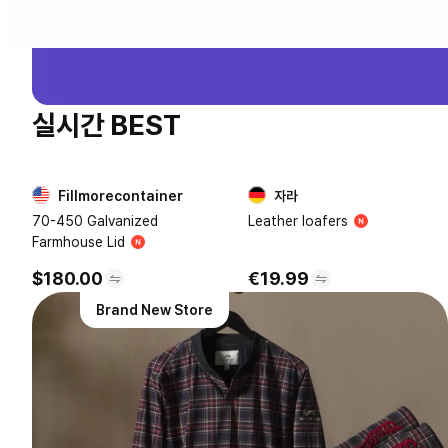
실시간 BEST
Fillmorecontainer
자라
1
2
70-450 Galvanized
Leather loafers
Farmhouse Lid
$180.00
€19.99
Brand New Store