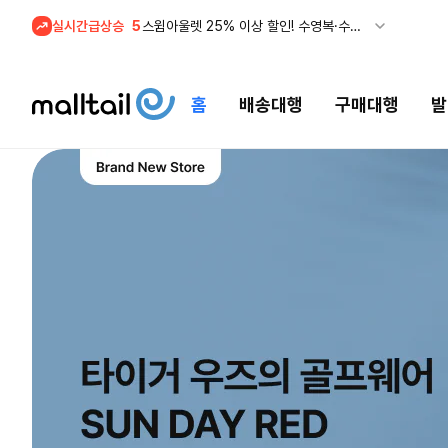
실시간급상승
5
스윔아울렛 25% 이상 할인! 수영복·수영용품 특가
1
메이시스) 폴로, 타미힐피거 등 인기 키즈 브랜드 최대 50% 할인!
홈
배송대행
구매대행
발