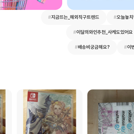
#
지금뜨는_해외직구트렌드
#
오늘놓치
#
이달의와인추천_사케도있어요
#
배송비궁금해요?
#
이