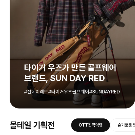
타이거 우즈가 만든 골프웨어
브랜드, SUN DAY RED
#선데이레드
#타이거우즈골프웨어
#SUNDAYRED
몰테일 기획전
OTT집콕먹템
슬기로운 