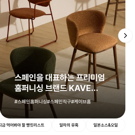
스페인을 대표하는 프리미엄
홈퍼니싱 브랜드 KAVE
HOME
#스페인홈퍼니싱
#스페인직구
#케이브홈
지금 먹어봐야 할 빵킷리스트
말차의 유혹
일본소스&오일