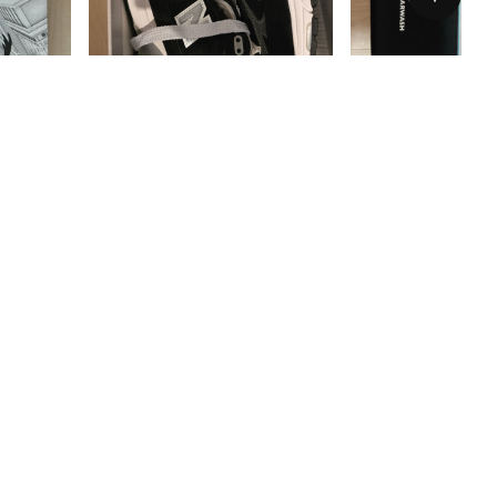
3시간 전
4시간 전
박스조차 구겨짐 없이 깔끔하게 배송와서 너무 좋아요
만족합니다 대만족~!
물건은 잘받았습니다
 것 같고 무
물건 잘왔습니다~! 상자도찢어지거나 구
해상이라 그런지 배송 
전하게 배송되
겨지지않게 잘 도착했습니다~~
다. 다해줌이여서 편리했
다음에도 직구
송비는 좀 비싸지 않나 
야겠어요
70
29
63
24