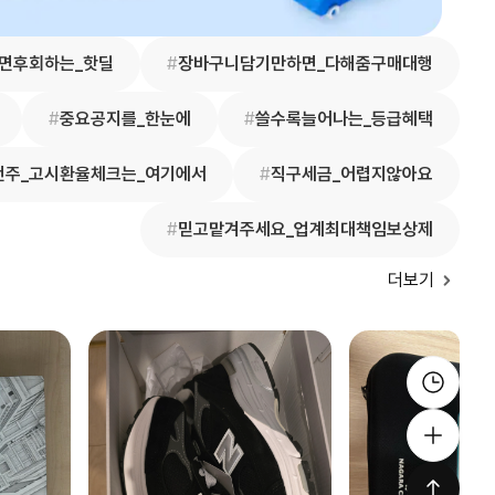
면후회하는_핫딜
#
장바구니담기만하면_다해줌구매대행
#
중요공지를_한눈에
#
쓸수록늘어나는_등급혜택
번주_고시환율체크는_여기에서
#
직구세금_어렵지않아요
#
믿고맡겨주세요_업계최대책임보상제
더보기