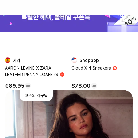
자라
Shopbop
3
4
AARON LEVINE X ZARA
Cloud X 4 Sneakers
LEATHER PENNY LOAFERS
€89.95
$78.00
고수의 직구팁