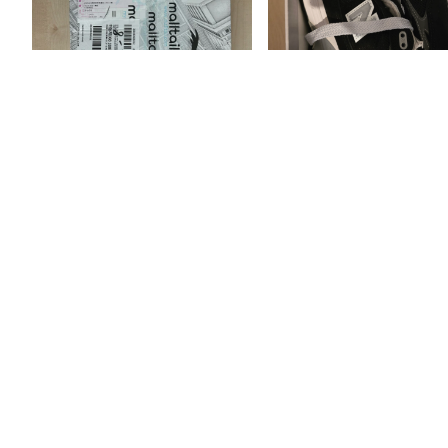
10분 전
박스조차 구겨짐 없이 깔끔하게 배송와서 너무 좋아요
만족합니다 대만족~!
직구치고 배송도 매우 빨랐던 것 같고 무
물건 잘왔습니다~! 상자도찢어지
엇보다 상품에 하자없이 안전하게 배송되
겨지지않게 잘 도착했습니다~~
어서 너무 좋은 것 같아요. 다음에도 직구
할 일 있다면 몰테일에서 해야겠어요
55
24
6
3
공지사항