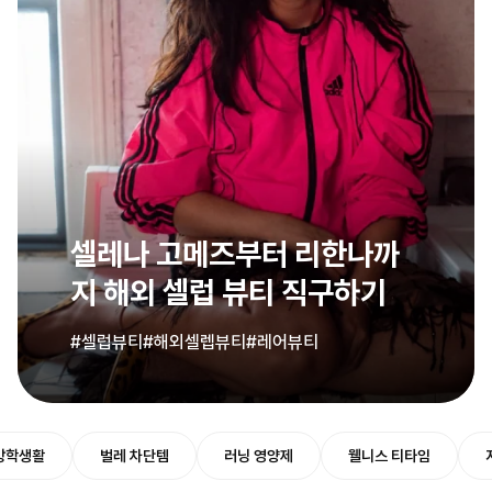
셀레나 고메즈부터 리한나까
지 해외 셀럽 뷰티 직구하기
#셀럽뷰티
#해외셀렙뷰티
#레어뷰티
방학생활
벌레 차단템
러닝 영양제
웰니스 티타임