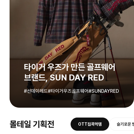
타이거 우즈가 만든 골프웨어
브랜드, SUN DAY RED
#선데이레드
#타이거우즈골프웨어
#SUNDAYRED
몰테일 기획전
OTT집콕먹템
슬기로운 