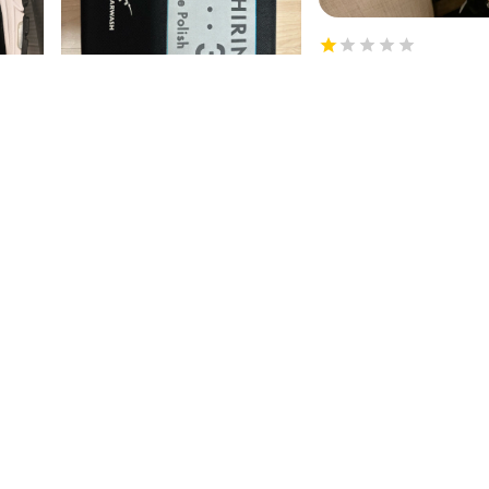
몰테일 이용 안할거에요
물품이 신청서의 내용과 일
없다는 말만 되풀이하며 10
있음. 뭐가 일치되는게 없냐
은 말만 되풀이. 전화고객센
1시간 전
1시간 전
해도 안받고 채팅상담은 이틀
50
7
물건은 잘받았습니다
해줄까말까. 매우 불만족.
거나 구
해상이라 그런지 배송 기간이 길었습니
다. 다해줌이여서 편리했지만 그래도 배
송비는 좀 비싸지 않나 싶습니다..
50
19
더보기