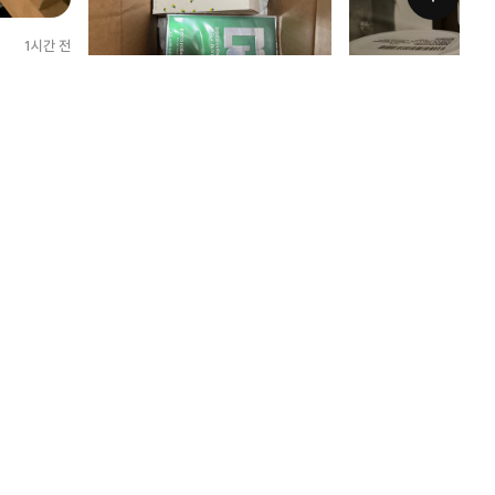
1시간 전
치하는 부분이
일을 붙잡고
고해도 똑같
터는 몇일을
2시간 전
에 한번 답
더럽게 느린 응대 사과없는 뻔뻔함
제목 그대로 1:1문의는 하루에 한 번 답변
하고 문제발생시 알리지도 않음 입고처리
가 3일째 안되어 물어봤더니 문제발생 알
려줌 그 후로도 계속해서 실수반복 사이
빠른 주문이 빠르게
즈신고오류로 따지니 세금동일하다고 상
70
25
국내는 안파는 약이라 직
관없단소리만 할 뿐 사과는 없음 대기업
애가 아파서 제때 잘 받
한텐 안되구나 이번 기회에 제대로 느낌
몰테일은 유명한게 장점이고 그 외의 모
든게 단점이다
95
36