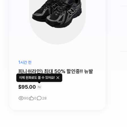
1시간 전
피니쉬라인) 최대 50% 할인중!! 뉴발
란스 1906R $95.00
이제 원화로도 볼 수 있어요!
$95.00
90
0
28