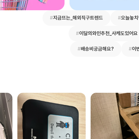
#
지금뜨는_해외직구트렌드
#
오늘놓치
#
이달의와인추천_사케도있어요
#
배송비궁금해요?
#
이