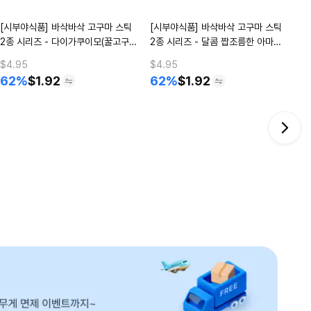
[시부야식품] 바삭바삭 고구마 스틱
[시부야식품] 바삭바삭 고구마 스틱
2종 시리즈 - 다이가쿠이모(꿀고구
2종 시리즈 - 달콤 짭조름한 아마시
Y
마)맛
오맛
$4.95
$4.95
62%
$
1.92
62%
$
1.92
$2
3