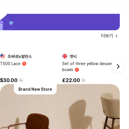
더보기
조씨네뉴발란스
엣시
5
6
T500 Lace
Set of three yellow dessert
Vi
bowls
Sa
Ma
$30.00
£22.00
$
Brand New Store