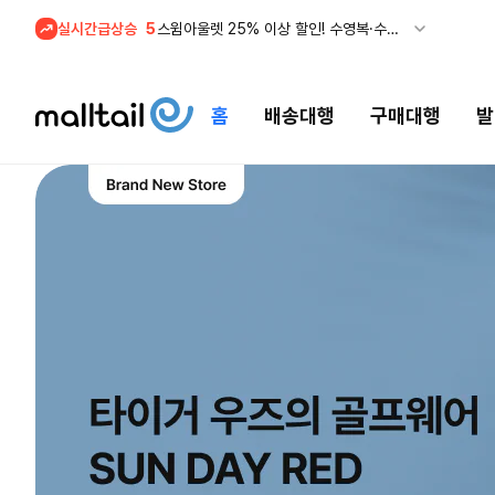
실시간급상승
5
스윔아울렛 25% 이상 할인! 수영복·수영용품 특가
1
메이시스) 폴로, 타미힐피거 등 인기 키즈 브랜드 최대 50% 할인!
홈
배송대행
구매대행
발