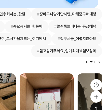
면후회하는_핫딜
#
장바구니담기만하면_다해줌구매대행
#
중요공지를_한눈에
#
쓸수록늘어나는_등급혜택
번주_고시환율체크는_여기에서
#
직구세금_어렵지않아요
#
믿고맡겨주세요_업계최대책임보상제
더보기