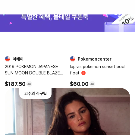
이베이
Pokemoncenter
3
4
2019 POKEMON JAPANESE
lapras pokemon sunset pool
SUN MOON DOUBLE BLAZE
float
076 SNORLAX-HOLO PSA 10
$187.50
$60.00
고수의 직구팁