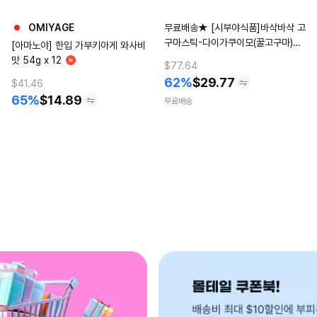
OMIYAGE
무료배송★ [시부야식품]바삭바삭 고
구마스틱-다이가쿠이모(꿀고구마)맛
[아마노야] 한입 가부키아게 와사비
16개(1BOX)
맛 54g x 12
$77.64
62%
$
29.77
$41.46
65%
$
14.89
무료배송