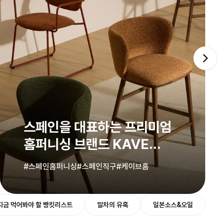
스페인을 대표하는 프리미엄
홈퍼니싱 브랜드 KAVE
HOME
#스페인홈퍼니싱
#스페인직구
#케이브홈
지금 먹어봐야 할 빵킷리스트
말차의 유혹
일본소스&오일