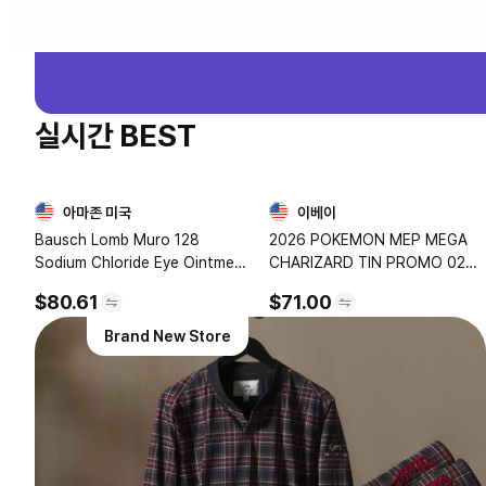
실시간 BEST
아마존 미국
이베이
1
2
Bausch Lomb Muro 128
2026 POKEMON MEP MEGA
Sodium Chloride Eye Ointment
CHARIZARD TIN PROMO 029
Twin Pack 2x3.5g Corneal
MEGA CHARIZARD X EX PSA
$80.61
$71.00
edema relief, hypertonic saline
10
ointment, reduces eye
Brand New Store
swelling, overnight eye care, 2
tubes included