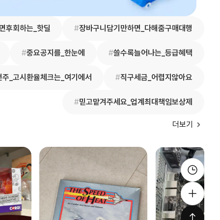
면후회하는_핫딜
#
장바구니담기만하면_다해줌구매대행
#
중요공지를_한눈에
#
쓸수록늘어나는_등급혜택
번주_고시환율체크는_여기에서
#
직구세금_어렵지않아요
#
믿고맡겨주세요_업계최대책임보상제
더보기