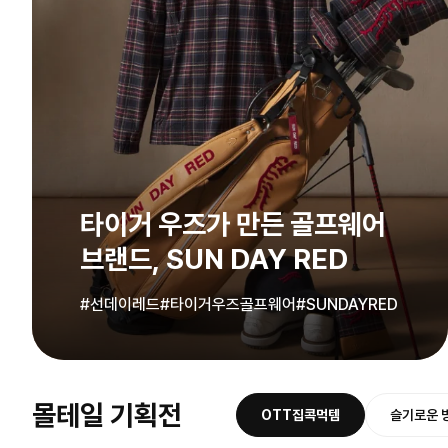
타이거 우즈가 만든 골프웨어
브랜드, SUN DAY RED
#선데이레드
#타이거우즈골프웨어
#SUNDAYRED
몰테일 기획전
OTT집콕먹템
슬기로운 