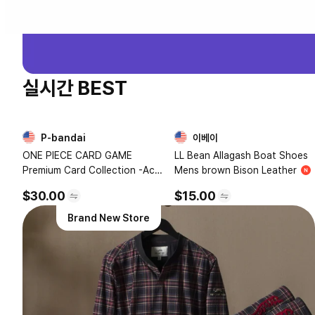
실시간 BEST
P-bandai
이베이
1
2
ONE PIECE CARD GAME
LL Bean Allagash Boat Shoes
Premium Card Collection -Ace
Mens brown Bison Leather
and Sabo and Luffy-
$30.00
$15.00
Brand New Store