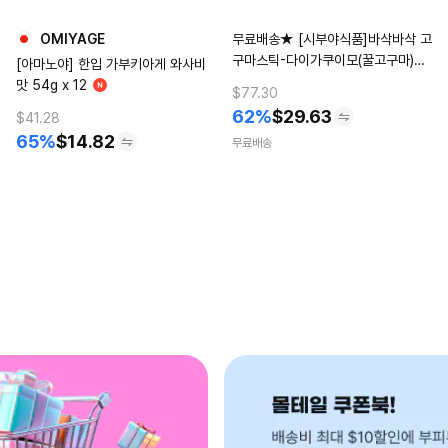
OMIYAGE
무료배송★ [시부야식품]바삭바삭 고
구마스틱-다이가쿠이모(꿀고구마)맛
[아마노야] 한입 가부키아게 와사비
16개(1BOX)
맛 54g x 12
$77.30
62%
$
29.63
$41.28
65%
$
14.82
무료배송