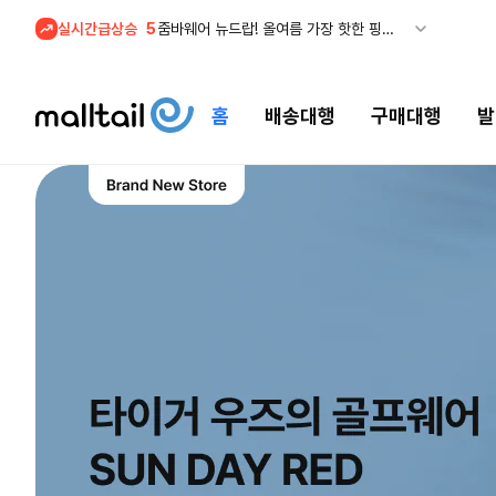
실시간급상승
5
줌바웨어 뉴드랍! 올여름 가장 핫한 핑크 컬렉션 런칭
1
셀프포트레이트 썸머 세일! 지수,아이유 등 착용 + 관세내 특가
홈
배송대행
구매대행
발