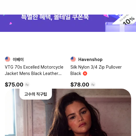
이베이
Havenshop
3
4
VTG 70s Excelled Motorcycle
Silk Nylon 3/4 Zip Pullover
Jacket Mens Black Leather
Black
Belted Biker USA
$75.00
$78.00
고수의 직구팁