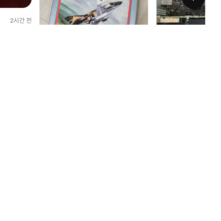
2시간 전
습니다!
이 잘 수령
역시 몰테일입니다.
다른 대행사이트들 많이 
이용해도 역시 신뢰되는
3시간 전
이네요. 빠른배송, 편리한사용이 좋습니
다.
배송후기 언제나 만족
31
11
뽁뽁이도 여기서 넣어주는건지 모르겠지
만 항상 배송상태 굿
28
10