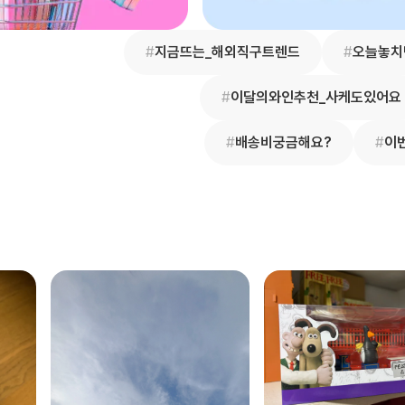
#
지금뜨는_해외직구트렌드
#
오늘놓치
#
이달의와인추천_사케도있어요
#
배송비궁금해요?
#
이