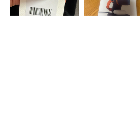
43분 전
같은 브랜드 유사한 제품을 구매했는데
왜 이건 배송비는 3달러가 더 비싸죠???
이번에 해외 직구로 사테치 3-in-
심지어 배대지도 같은데! 몰테일 중구난
식 무선 충전 스탠드를 구매했습니
방이네
테일 배송대행을 이용했는데, 전
라 배송 과정에서 박스 훼손이 있
정했지만 안전하게 잘 도착했네요
17
7
18
7