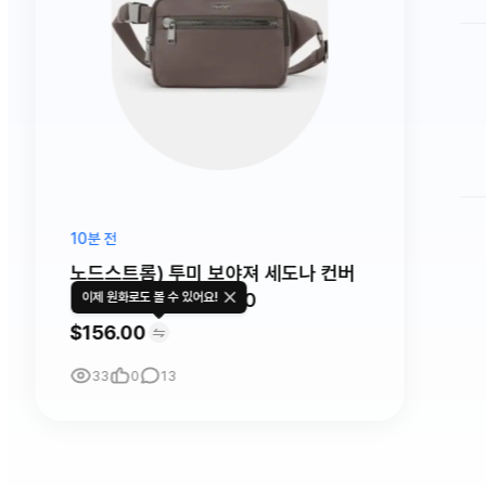
10분 전
노드스트롬) 투미 보야져 세도나 컨버
터블 크로스백 $156.00
이제 원화로도 볼 수 있어요!
$156.00
33
0
13