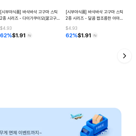
[시부야식품] 바삭바삭 고구마 스틱
[시부야식품] 바삭바삭 고구마 스틱
2종 시리즈 - 다이가쿠이모(꿀고구
2종 시리즈 - 달콤 짭조름한 아마시
Y
마)맛
오맛
$4.93
$4.93
62%
$
1.91
62%
$
1.91
$2
3