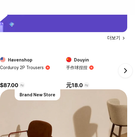
더보기
Havenshop
Douyin
5
6
Corduroy 2P Trousers
手作球捏捏
Vi
$87.00
元18.0
$
Brand New Store