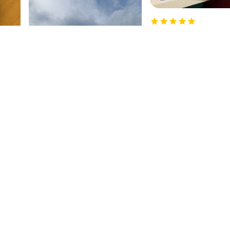
물건 파손없이 잘 도착했
영국에서 주문한 물건 파손없
했습니다! 또 주문할게요~!!
50분 전
1시간 전
12
2
사테치 Qi2 3-In-1 접이식 무선 충전기 몰테일 직구 후기
좋아요. 배송이 잘 왔어요
1 접이
만족합니다. 배송이 잘 왔어요. 통관도 매
다. 몰
끄럽게 잘 해주셨어요.
자제품이
을까 걱
19
7
!