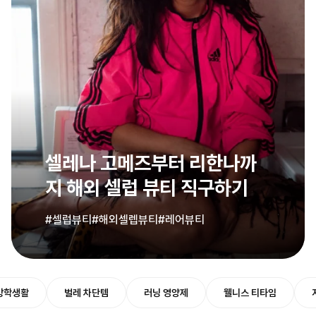
셀레나 고메즈부터 리한나까
지 해외 셀럽 뷰티 직구하기
#셀럽뷰티
#해외셀렙뷰티
#레어뷰티
방학생활
벌레 차단템
러닝 영양제
웰니스 티타임