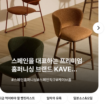
스페인을 대표하는 프리미엄
홈퍼니싱 브랜드 KAVE
HOME
#스페인홈퍼니싱
#스페인직구
#케이브홈
지금 먹어봐야 할 빵킷리스트
말차의 유혹
일본소스&오일