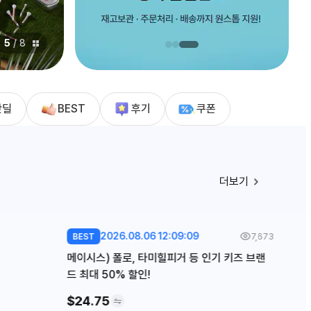
5
/
8
핫딜
BEST
후기
쿠폰
더보기
2026.08.06 12:09:09
7,673
BEST
메이시스) 폴로, 타미힐피거 등 인기 키즈 브랜
드 최대 50% 할인!
$24.75