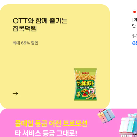
[
맛 
$4
6