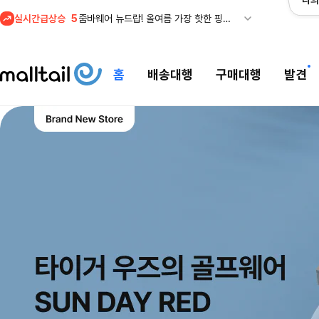
나의
실시간급상승
5
줌바웨어 뉴드랍! 올여름 가장 핫한 핑크 컬렉션 런칭
1
셀프포트레이트 썸머 세일! 지수,아이유 착용 + 관세내 특가
홈
배송대행
구매대행
발견