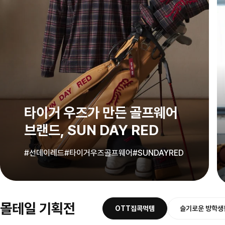
타이거 우즈가 만든 골프웨어
브랜드, SUN DAY RED
#선데이레드
#타이거우즈골프웨어
#SUNDAYRED
몰테일 기획전
OTT집콕먹템
슬기로운 방학생