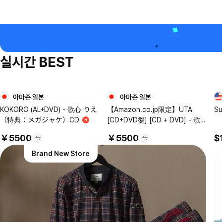
실시간 BEST
아마존 일본
아마존 일본
1
2
KOKORO (AL+DVD) - 歌心 りえ
【Amazon.co.jp限定】UTA
Su
（特典：メガジャケ）CD
[CD+DVD盤] [CD + DVD] - 歌
心りえ （Amazon.co.jp限定特
￥5500
￥5500
$
典 ： メガジャケ 付）
Brand New Store