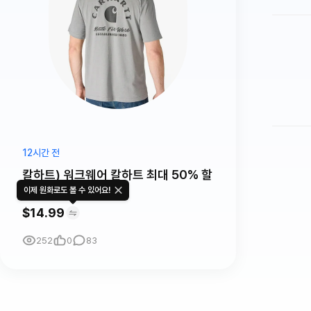
12시간 전
칼하트) 워크웨어 칼하트 최대 50% 할
인!!
이제 원화로도 볼 수 있어요!
$14.99
252
0
83