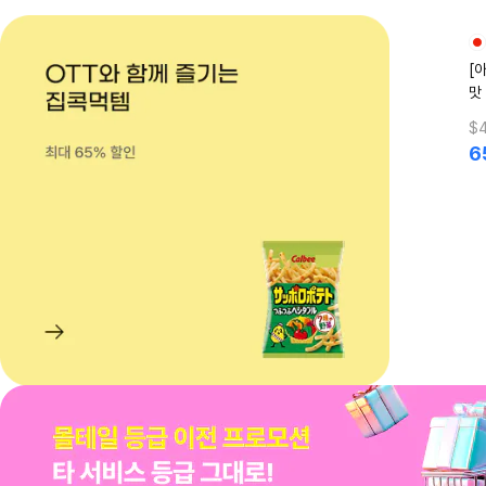
[
맛 
$4
6