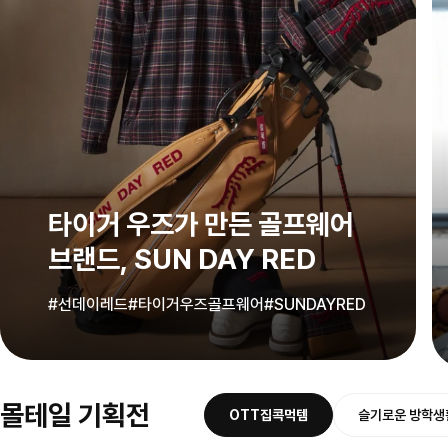
타이거 우즈가 만든 골프웨어
브랜드, SUN DAY RED
#선데이레드
#타이거우즈골프웨어
#SUNDAYRED
몰테일 기획전
OTT집콕먹템
슬기로운 방학생