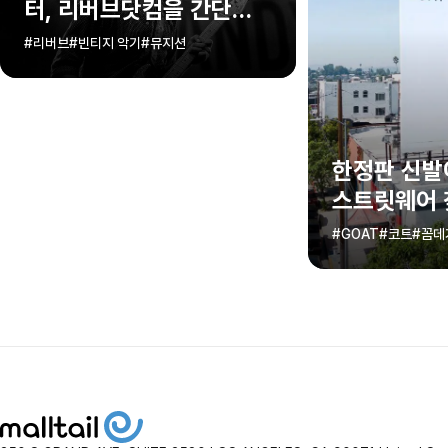
터, 리버브닷컴을 간단히
알아보죠!
#리버브
#빈티지 악기
#뮤지션
한정판 신발
스트릿웨어 
GOAT 직구
#GOAT
#코트
#꼼데