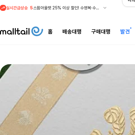
나의
실시간급상승
5
스윔아울렛 25% 이상 할인! 수영복·수영용품 특가
1
메이시스) 폴로, 타미힐피거 등 인기 키즈 브랜드 최대 50% 할인!
홈
배송대행
구매대행
발견