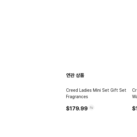
연관 상품
Creed Ladies Mini Set Gift Set
Creed Unis
Fragrances
Wa
Fr
$179.99
$