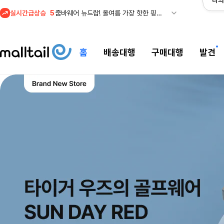
나의
실시간급상승
5
줌바웨어 뉴드랍! 올여름 가장 핫한 핑크 컬렉션 런칭
1
셀프포트레이트 썸머 세일! 지수,아이유 착용 + 관세내 특가
홈
배송대행
구매대행
발견