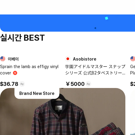
실시간 BEST
이베이
Asobistore
1
2
Sprain the lamb as effigy vinyl
学園アイドルマスター スナップ
Ge
cover
シリーズ 公式B2タペストリー
Pl
【月村 手毬】
R
$36.78
￥5000
$
Brand New Store