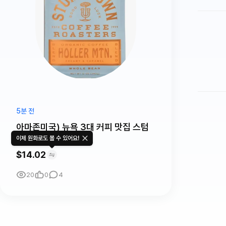
5분 전
아마존미국) 뉴욕 3대 커피 맛집 스텀
프타운커피!!
이제 원화로도 볼 수 있어요!
$14.02
20
0
4