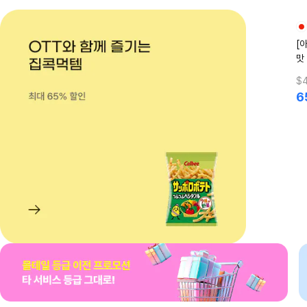
[
맛 
$4
6