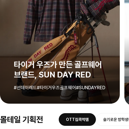
타이거 우즈가 만든 골프웨어
브랜드, SUN DAY RED
#선데이레드
#타이거우즈골프웨어
#SUNDAYRED
몰테일 기획전
OTT집콕먹템
슬기로운 방학생